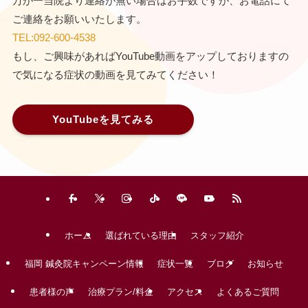
万が一当院より連絡が無い場合はお手数ですが、お電話にて
ご連絡をお願いいたします。
TEL:092-600-4538
もし、ご興味があればYouTube動画をアップしておりますの
で気になる症状の動画を見てみてください！
YouTubeを見てみる
ホーム
選ばれている理由
スタッフ紹介
福岡 鍼灸院キャンペーン情報
症状一覧
ブログ
お知らせ
患者様の声
治療プラン/料金
アクセス
よくあるご質問