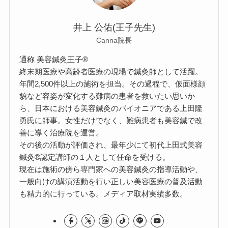
井上 公佑(王子先生)
Canna院長
通称 美容鍼灸王子®
終末期医療や高齢者医療の現場で鍼灸師として活躍。
年間2,500件以上の施術を担当。その過程で、仮面様顔
貌など容姿が変化する難病の患者を救いたい思いか
ら、日本における美容鍼灸のパイオニアである上田隆
勇氏に師事。女性だけでなく、難病患者も美容鍼で改
善に導く治療院を運営。
その後の活動が評価され、最年少にて初代上田式美容
鍼灸®認定講師の１人として任命を受ける。
現在は施術の傍ら専門家への美容鍼灸の指導活動や、
一般向けの講演活動を行い正しい美容医療の普及活動
も精力的に行っている。メディア取材実績多数。