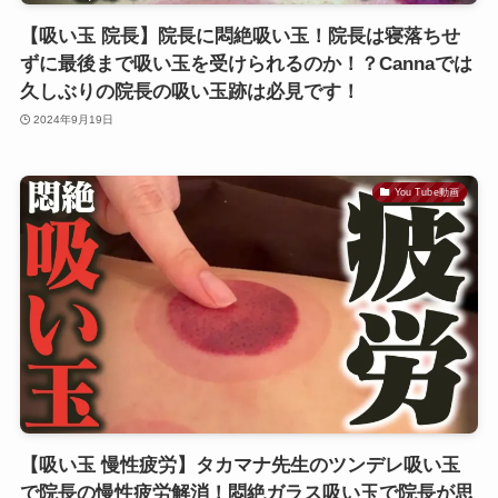
【吸い玉 院長】院長に悶絶吸い玉！院長は寝落ちせ
ずに最後まで吸い玉を受けられるのか！？Cannaでは
久しぶりの院長の吸い玉跡は必見です！
2024年9月19日
You Tube動画
【吸い玉 慢性疲労】タカマナ先生のツンデレ吸い玉
で院長の慢性疲労解消！悶絶ガラス吸い玉で院長が思