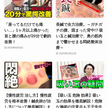
「座ってるだけでも痛
長鍼で全力治療。～ガチガ
い…」1ヶ月以上痛かった
チの腰、固まった背中!? 吸
首と腰の痛みが20分で劇的
い玉と鍼治療で、奥の筋肉
改善！
まで響かせまる悶絶整体治
療～
2025年8月4日
2025年3月21日
【慢性疲労 治し方】慢性疲
【吸い玉 危険 効果】吸い
労を根本改善！鍼灸師が治
玉の効果を徹底解説！危険
し方について徹底解説しま
な施術の注意点も王子先生