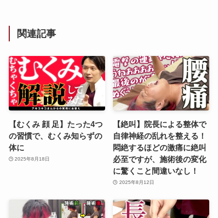
関連記事
【むくみ 顔 足】たった4つ
【絶叫】院長による整体で
の習慣で、むくみ知らずの
自律神経の乱れを整える！
体に
悶絶するほどの激痛に絶叫
必至ですが、施術後の変化
2025年8月18日
に驚くこと間違いなし！‪
2025年8月12日