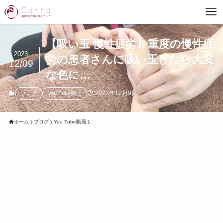
【吸い玉 慢性疲労】重度の慢性疲
2023
労の患者さんに吸い玉したら大変
12/09
な色に…
2023年12月9日
ブログ
You Tube動画
ホーム
ブログ
You Tube動画