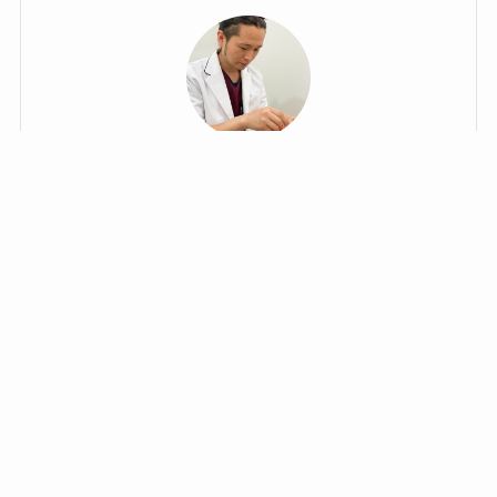
井上 公佑(王子先生)
WEB予約はこちら
電話予約はこちらか
lineでお問い合わせ
目次
から
ら
Canna院長
通称 美容鍼灸王子®
終末期医療や高齢者医療の現場で鍼灸師として活躍。
年間2,500件以上の施術を担当。その過程で、仮面様顔
貌など容姿が変化する難病の患者を救いたい思いか
ら、日本における美容鍼灸のパイオニアである上田隆
勇氏に師事。女性だけでなく、難病患者も美容鍼で改
善に導く治療院を運営。
その後の活動が評価され、最年少にて初代上田式美容
鍼灸®認定講師の１人として任命を受ける。
現在は施術の傍ら専門家への美容鍼灸の指導活動や、