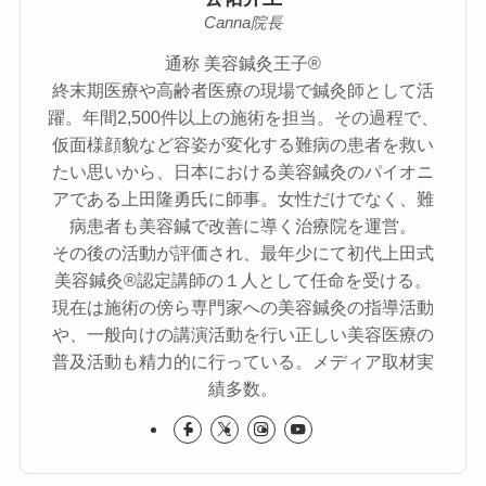
Canna院長
通称 美容鍼灸王子®
終末期医療や高齢者医療の現場で鍼灸師として活
躍。年間2,500件以上の施術を担当。その過程で、
仮面様顔貌など容姿が変化する難病の患者を救い
たい思いから、日本における美容鍼灸のパイオニ
アである上田隆勇氏に師事。女性だけでなく、難
病患者も美容鍼で改善に導く治療院を運営。
その後の活動が評価され、最年少にて初代上田式
美容鍼灸®認定講師の１人として任命を受ける。
現在は施術の傍ら専門家への美容鍼灸の指導活動
や、一般向けの講演活動を行い正しい美容医療の
普及活動も精力的に行っている。メディア取材実
績多数。