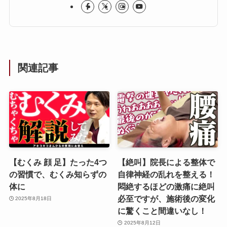
関連記事
【むくみ 顔 足】たった4つ
【絶叫】院長による整体で
の習慣で、むくみ知らずの
自律神経の乱れを整える！
体に
悶絶するほどの激痛に絶叫
必至ですが、施術後の変化
2025年8月18日
に驚くこと間違いなし！‪
2025年8月12日