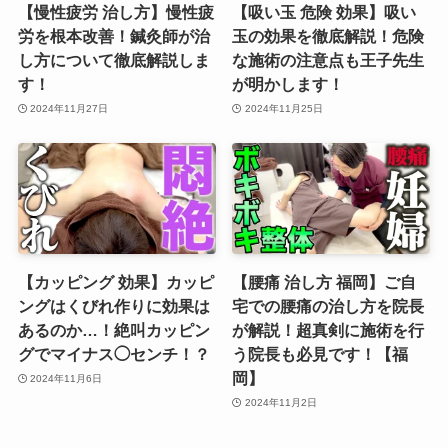
【慢性疲労 治し方】慢性疲
【吸い玉 危険 効果】吸い
労を根本改善！鍼灸師が治
玉の効果を徹底解説！危険
し方について徹底解説しま
な施術の注意点も王子先生
す！
が明かします！
2024年11月27日
2024年11月25日
【カッピング 効果】カッピ
【腰痛 治し方 福岡】ご自
ングはくびれ作りに効果は
宅での腰痛の治し方を院長
あるのか…！絶叫カッピン
が解説！超真剣に施術を行
グでマイナス◯センチ！？
う院長も必見です！【福
岡】
2024年11月6日
2024年11月2日