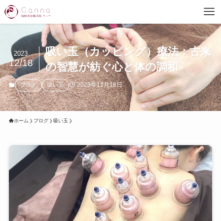
吸い玉（カッピング）療法：古来
2023
12/18
の智慧が紡ぐ心と体の調和
2023年12月18日
ブログ
吸い玉
ホーム
ブログ
吸い玉