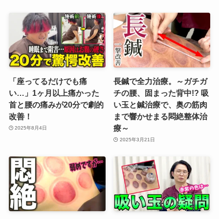
「座ってるだけでも痛
長鍼で全力治療。～ガチガ
い…」1ヶ月以上痛かった
チの腰、固まった背中!? 吸
首と腰の痛みが20分で劇的
い玉と鍼治療で、奥の筋肉
改善！
まで響かせまる悶絶整体治
療～
2025年8月4日
2025年3月21日