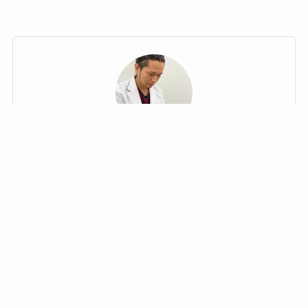
WEB予約はこちら
電話予約はこちらか
lineでお問い合わせ
目次
から
ら
井上 公佑(王子先生)
Canna院長
通称 美容鍼灸王子®
終末期医療や高齢者医療の現場で鍼灸師として活躍。
年間2,500件以上の施術を担当。その過程で、仮面様顔
貌など容姿が変化する難病の患者を救いたい思いか
ら、日本における美容鍼灸のパイオニアである上田隆
勇氏に師事。女性だけでなく、難病患者も美容鍼で改
善に導く治療院を運営。