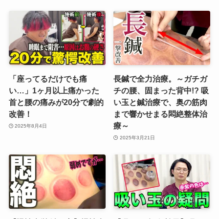
「座ってるだけでも痛
長鍼で全力治療。～ガチガ
い…」1ヶ月以上痛かった
チの腰、固まった背中!? 吸
首と腰の痛みが20分で劇的
い玉と鍼治療で、奥の筋肉
改善！
まで響かせまる悶絶整体治
療～
2025年8月4日
2025年3月21日