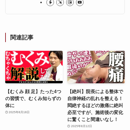
関連記事
【むくみ 顔 足】たった4つ
【絶叫】院長による整体で
の習慣で、むくみ知らずの
自律神経の乱れを整える！
体に
悶絶するほどの激痛に絶叫
必至ですが、施術後の変化
2025年8月18日
に驚くこと間違いなし！‪
2025年8月12日