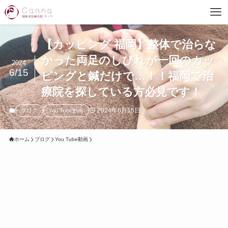
【カッピング 福岡】整体で治らな
かった両足のしびれが一回のカッ
2024
6/15
ピングと鍼だけで…！！福岡で治
療院を探している方必見です！
2024年6月15日
ブログ
You Tube動画
ホーム
ブログ
You Tube動画