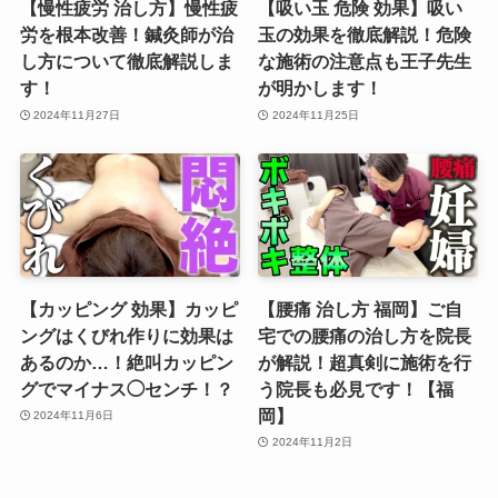
【慢性疲労 治し方】慢性疲
【吸い玉 危険 効果】吸い
労を根本改善！鍼灸師が治
玉の効果を徹底解説！危険
し方について徹底解説しま
な施術の注意点も王子先生
す！
が明かします！
2024年11月27日
2024年11月25日
【カッピング 効果】カッピ
【腰痛 治し方 福岡】ご自
ングはくびれ作りに効果は
宅での腰痛の治し方を院長
あるのか…！絶叫カッピン
が解説！超真剣に施術を行
グでマイナス◯センチ！？
う院長も必見です！【福
岡】
2024年11月6日
2024年11月2日