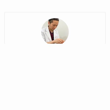
井上 公佑(王子先生)
WEB予約はこちら
電話予約はこちらか
lineでお問い合わせ
目次
から
ら
Canna院長
通称 美容鍼灸王子®
終末期医療や高齢者医療の現場で鍼灸師として活躍。
年間2,500件以上の施術を担当。その過程で、仮面様顔
貌など容姿が変化する難病の患者を救いたい思いか
ら、日本における美容鍼灸のパイオニアである上田隆
勇氏に師事。女性だけでなく、難病患者も美容鍼で改
善に導く治療院を運営。