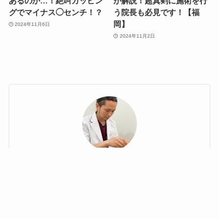
あるのか…！絶叫カッピン
が解説！超真剣に施術を行
グでマイナス◯センチ！？
う院長も必見です！【福
岡】
2024年11月6日
2024年11月2日
井上 公佑(王子先生)
lineでお問い合わせ
WEB予約はこちらから
電話予約はこちらから
Canna院長
通称 美容鍼灸王子®
終末期医療や高齢者医療の現場で鍼灸師として活躍。