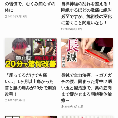
の習慣で、むくみ知らずの
自律神経の乱れを整える！
体に
悶絶するほどの激痛に絶叫
必至ですが、施術後の変化
2025年8月18日
に驚くこと間違いなし！‪
2025年8月12日
「座ってるだけでも痛
長鍼で全力治療。～ガチガ
い…」1ヶ月以上痛かった
チの腰、固まった背中!? 吸
首と腰の痛みが20分で劇的
い玉と鍼治療で、奥の筋肉
改善！
まで響かせまる悶絶整体治
療～
2025年8月4日
2025年3月21日