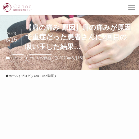
【肩の痛み 原因】肩の痛みが原因
2023
で重症だった患者さんに2回目の
6/15
吸い玉した結果…
2023年6月15日
ブログ
You Tube動画
ホーム
ブログ
You Tube動画